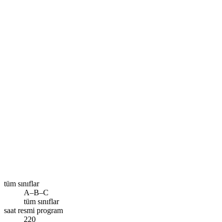
Size en yakın şube
Ankara
Ara
tüm sınıflar
A–B–C
tüm sınıflar
saat resmi program
220