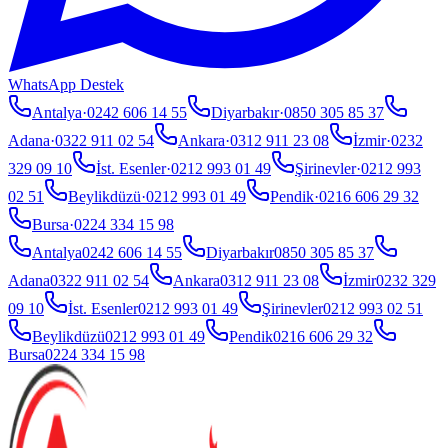
WhatsApp Destek
Antalya
·
0242 606 14 55
Diyarbakır
·
0850 305 85 37
Adana
·
0322 911 02 54
Ankara
·
0312 911 23 08
İzmir
·
0232
329 09 10
İst. Esenler
·
0212 993 01 49
Şirinevler
·
0212 993
02 51
Beylikdüzü
·
0212 993 01 49
Pendik
·
0216 606 29 32
Bursa
·
0224 334 15 98
Antalya
0242 606 14 55
Diyarbakır
0850 305 85 37
Adana
0322 911 02 54
Ankara
0312 911 23 08
İzmir
0232 329
09 10
İst. Esenler
0212 993 01 49
Şirinevler
0212 993 02 51
Beylikdüzü
0212 993 01 49
Pendik
0216 606 29 32
Bursa
0224 334 15 98