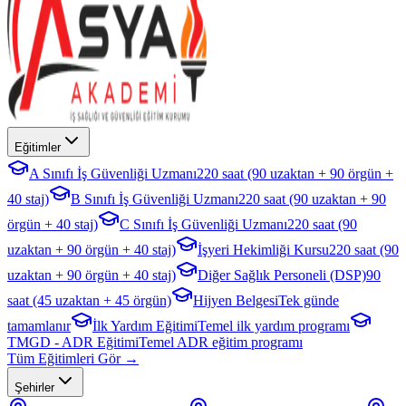
Eğitimler
A Sınıfı İş Güvenliği Uzmanı
220 saat (90 uzaktan + 90 örgün +
40 staj)
B Sınıfı İş Güvenliği Uzmanı
220 saat (90 uzaktan + 90
örgün + 40 staj)
C Sınıfı İş Güvenliği Uzmanı
220 saat (90
uzaktan + 90 örgün + 40 staj)
İşyeri Hekimliği Kursu
220 saat (90
uzaktan + 90 örgün + 40 staj)
Diğer Sağlık Personeli (DSP)
90
saat (45 uzaktan + 45 örgün)
Hijyen Belgesi
Tek günde
tamamlanır
İlk Yardım Eğitimi
Temel ilk yardım programı
TMGD - ADR Eğitimi
Temel ADR eğitim programı
Tüm Eğitimleri Gör →
Şehirler