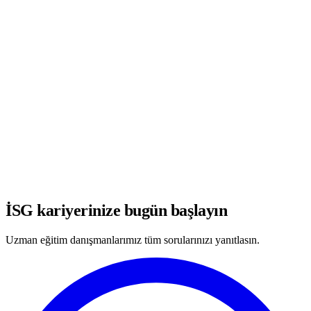
WhatsApp'ta Görüşmeye Başla
İSG kariyerinize bugün başlayın
Uzman eğitim danışmanlarımız tüm sorularınızı yanıtlasın.