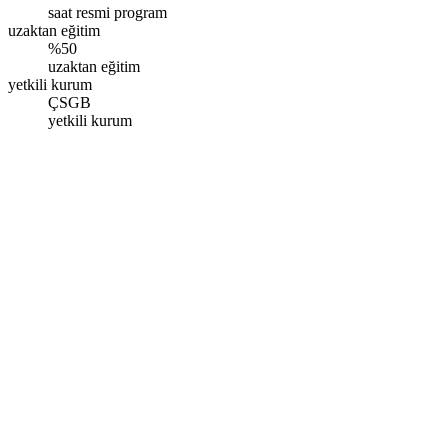
saat resmi program
uzaktan eğitim
%50
uzaktan eğitim
yetkili kurum
ÇSGB
yetkili kurum
Ankara
Ceyhun Atuf Kansu Cad. Gözde Plaza No:130/62 Balgat,
Çankaya/Ankara
Pazartesi - Pazar: 09.00 - 17.00