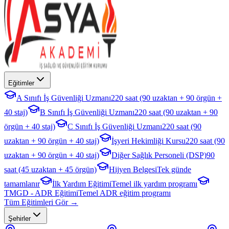
Eğitimler
A Sınıfı İş Güvenliği Uzmanı
220 saat (90 uzaktan + 90 örgün +
40 staj)
B Sınıfı İş Güvenliği Uzmanı
220 saat (90 uzaktan + 90
örgün + 40 staj)
C Sınıfı İş Güvenliği Uzmanı
220 saat (90
uzaktan + 90 örgün + 40 staj)
İşyeri Hekimliği Kursu
220 saat (90
uzaktan + 90 örgün + 40 staj)
Diğer Sağlık Personeli (DSP)
90
saat (45 uzaktan + 45 örgün)
Hijyen Belgesi
Tek günde
tamamlanır
İlk Yardım Eğitimi
Temel ilk yardım programı
TMGD - ADR Eğitimi
Temel ADR eğitim programı
Tüm Eğitimleri Gör →
Şehirler