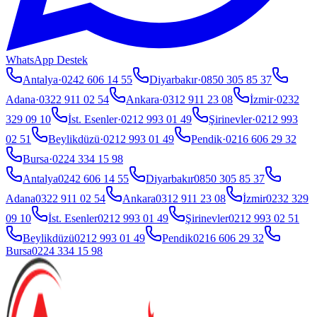
WhatsApp Destek
Antalya
·
0242 606 14 55
Diyarbakır
·
0850 305 85 37
Adana
·
0322 911 02 54
Ankara
·
0312 911 23 08
İzmir
·
0232
329 09 10
İst. Esenler
·
0212 993 01 49
Şirinevler
·
0212 993
02 51
Beylikdüzü
·
0212 993 01 49
Pendik
·
0216 606 29 32
Bursa
·
0224 334 15 98
Antalya
0242 606 14 55
Diyarbakır
0850 305 85 37
Adana
0322 911 02 54
Ankara
0312 911 23 08
İzmir
0232 329
09 10
İst. Esenler
0212 993 01 49
Şirinevler
0212 993 02 51
Beylikdüzü
0212 993 01 49
Pendik
0216 606 29 32
Bursa
0224 334 15 98