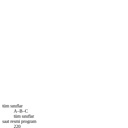
Size en yakın şube
Ankara
Ara
tüm sınıflar
A–B–C
tüm sınıflar
saat resmi program
220