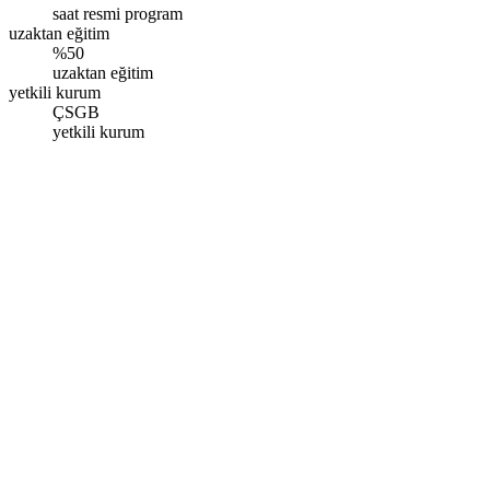
saat resmi program
uzaktan eğitim
%50
uzaktan eğitim
yetkili kurum
ÇSGB
yetkili kurum
Ankara
Ceyhun Atuf Kansu Cad. Gözde Plaza No:130/62 Balgat,
Çankaya/Ankara
Pazartesi - Pazar: 09.00 - 17.00