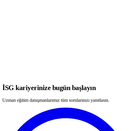
WhatsApp'ta Görüşmeye Başla
İSG kariyerinize bugün başlayın
Uzman eğitim danışmanlarımız tüm sorularınızı yanıtlasın.