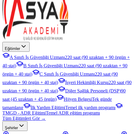
Eğitimler
A Sınıfı İş Güvenliği Uzmanı
220 saat (90 uzaktan + 90 örgün +
40 staj)
B Sınıfı İş Güvenliği Uzmanı
220 saat (90 uzaktan + 90
örgün + 40 staj)
C Sınıfı İş Güvenliği Uzmanı
220 saat (90
uzaktan + 90 örgün + 40 staj)
İşyeri Hekimliği Kursu
220 saat (90
uzaktan + 90 örgün + 40 staj)
Diğer Sağlık Personeli (DSP)
90
saat (45 uzaktan + 45 örgün)
Hijyen Belgesi
Tek günde
tamamlanır
İlk Yardım Eğitimi
Temel ilk yardım programı
TMGD - ADR Eğitimi
Temel ADR eğitim programı
Tüm Eğitimleri Gör →
Şehirler