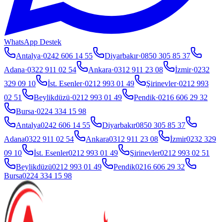
WhatsApp Destek
Antalya
·
0242 606 14 55
Diyarbakır
·
0850 305 85 37
Adana
·
0322 911 02 54
Ankara
·
0312 911 23 08
İzmir
·
0232
329 09 10
İst. Esenler
·
0212 993 01 49
Şirinevler
·
0212 993
02 51
Beylikdüzü
·
0212 993 01 49
Pendik
·
0216 606 29 32
Bursa
·
0224 334 15 98
Antalya
0242 606 14 55
Diyarbakır
0850 305 85 37
Adana
0322 911 02 54
Ankara
0312 911 23 08
İzmir
0232 329
09 10
İst. Esenler
0212 993 01 49
Şirinevler
0212 993 02 51
Beylikdüzü
0212 993 01 49
Pendik
0216 606 29 32
Bursa
0224 334 15 98