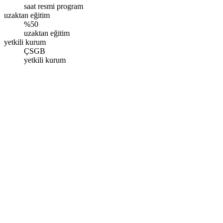
saat resmi program
uzaktan eğitim
%50
uzaktan eğitim
yetkili kurum
ÇSGB
yetkili kurum
Ankara
Ceyhun Atuf Kansu Cad. Gözde Plaza No:130/62 Balgat,
Çankaya/Ankara
Pazartesi - Pazar: 09.00 - 17.00