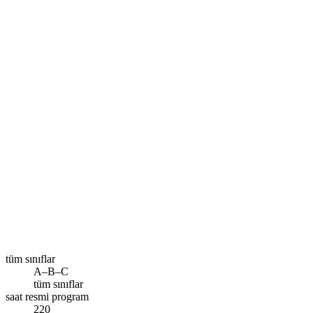
Size en yakın şube
Ankara
Ara
tüm sınıflar
A–B–C
tüm sınıflar
saat resmi program
220