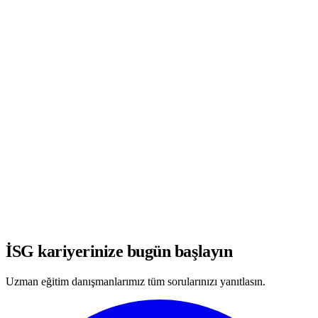
WhatsApp'ta Görüşmeye Başla
İSG kariyerinize bugün başlayın
Uzman eğitim danışmanlarımız tüm sorularınızı yanıtlasın.