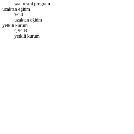
saat resmi program
uzaktan eğitim
%50
uzaktan eğitim
yetkili kurum
ÇSGB
yetkili kurum
İstanbul – Esenler
Oruç Reis Mah. Vadi Cad. Giyimkent Sitesi İstanbul Ticaret Sarayı
No:108 Kat:8 D:521, Esenler/İstanbul
Pazartesi - Pazar: 09.00 - 17.00