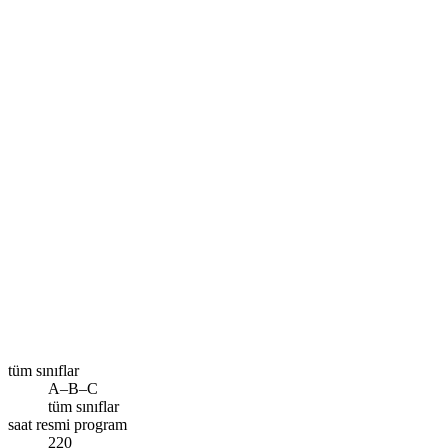
Size en yakın şube
İstanbul – Esenler
Ara
tüm sınıflar
A–B–C
tüm sınıflar
saat resmi program
220