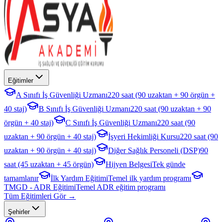
Eğitimler
A Sınıfı İş Güvenliği Uzmanı
220 saat (90 uzaktan + 90 örgün +
40 staj)
B Sınıfı İş Güvenliği Uzmanı
220 saat (90 uzaktan + 90
örgün + 40 staj)
C Sınıfı İş Güvenliği Uzmanı
220 saat (90
uzaktan + 90 örgün + 40 staj)
İşyeri Hekimliği Kursu
220 saat (90
uzaktan + 90 örgün + 40 staj)
Diğer Sağlık Personeli (DSP)
90
saat (45 uzaktan + 45 örgün)
Hijyen Belgesi
Tek günde
tamamlanır
İlk Yardım Eğitimi
Temel ilk yardım programı
TMGD - ADR Eğitimi
Temel ADR eğitim programı
Tüm Eğitimleri Gör →
Şehirler