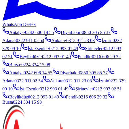
WhatsApp Destek
Antalya
·
0242 606 14 55
Diyarbakır
·
0850 305 85 37
Adana
·
0322 911 02 54
Ankara
·
0312 911 23 08
İzmir
·
0232
329 09 10
İst. Esenler
·
0212 993 01 49
Şirinevler
·
0212 993
02 51
Beylikdüzü
·
0212 993 01 49
Pendik
·
0216 606 29 32
Bursa
·
0224 334 15 98
Antalya
0242 606 14 55
Diyarbakır
0850 305 85 37
Adana
0322 911 02 54
Ankara
0312 911 23 08
İzmir
0232 329
09 10
İst. Esenler
0212 993 01 49
Şirinevler
0212 993 02 51
Beylikdüzü
0212 993 01 49
Pendik
0216 606 29 32
Bursa
0224 334 15 98