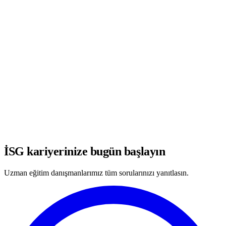
WhatsApp'ta Görüşmeye Başla
İSG kariyerinize bugün başlayın
Uzman eğitim danışmanlarımız tüm sorularınızı yanıtlasın.