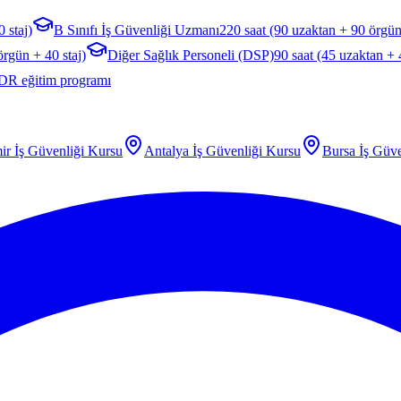
 staj)
B Sınıfı İş Güvenliği Uzmanı
220 saat (90 uzaktan + 90 örgün
örgün + 40 staj)
Diğer Sağlık Personeli (DSP)
90 saat (45 uzaktan +
DR eğitim programı
ir
İş Güvenliği Kursu
Antalya
İş Güvenliği Kursu
Bursa
İş Güve