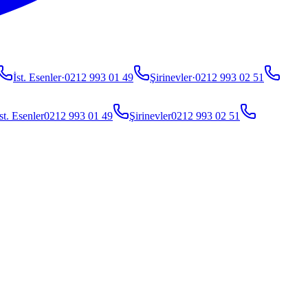
İst. Esenler
·
0212 993 01 49
Şirinevler
·
0212 993 02 51
st. Esenler
0212 993 01 49
Şirinevler
0212 993 02 51