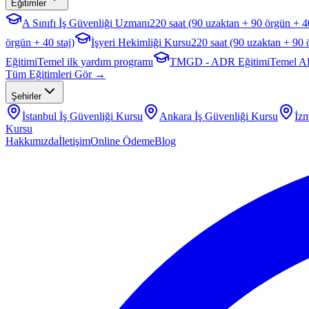
Eğitimler
A Sınıfı İş Güvenliği Uzmanı
220 saat (90 uzaktan + 90 örgün + 40
örgün + 40 staj)
İşyeri Hekimliği Kursu
220 saat (90 uzaktan + 90 
Eğitimi
Temel ilk yardım programı
TMGD - ADR Eğitimi
Temel A
Tüm Eğitimleri Gör →
Şehirler
İstanbul
İş Güvenliği Kursu
Ankara
İş Güvenliği Kursu
İzm
Kursu
Hakkımızda
İletişim
Online Ödeme
Blog