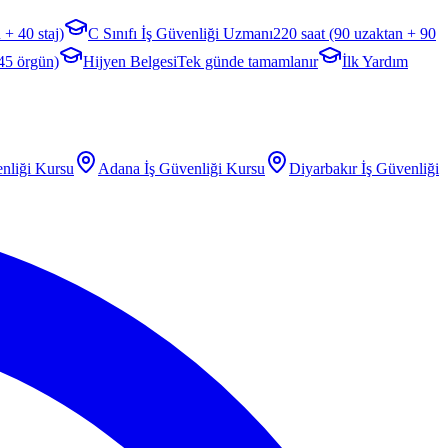
 + 40 staj)
C Sınıfı İş Güvenliği Uzmanı
220 saat (90 uzaktan + 90
 45 örgün)
Hijyen Belgesi
Tek günde tamamlanır
İlk Yardım
nliği Kursu
Adana
İş Güvenliği Kursu
Diyarbakır
İş Güvenliği