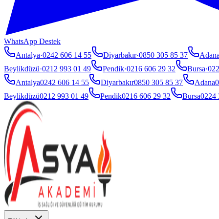
WhatsApp Destek
Antalya
·
0242 606 14 55
Diyarbakır
·
0850 305 85 37
Adan
Beylikdüzü
·
0212 993 01 49
Pendik
·
0216 606 29 32
Bursa
·
022
Antalya
0242 606 14 55
Diyarbakır
0850 305 85 37
Adana
0
Beylikdüzü
0212 993 01 49
Pendik
0216 606 29 32
Bursa
0224 