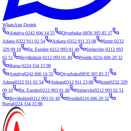
WhatsApp Destek
Antalya
·
0242 606 14 55
Diyarbakır
·
0850 305 85 37
Adana
·
0322 911 02 54
Ankara
·
0312 911 23 08
İzmir
·
0232
329 09 10
İst. Esenler
·
0212 993 01 49
Şirinevler
·
0212 993
02 51
Beylikdüzü
·
0212 993 01 49
Pendik
·
0216 606 29 32
Bursa
·
0224 334 15 98
Antalya
0242 606 14 55
Diyarbakır
0850 305 85 37
Adana
0322 911 02 54
Ankara
0312 911 23 08
İzmir
0232 329
09 10
İst. Esenler
0212 993 01 49
Şirinevler
0212 993 02 51
Beylikdüzü
0212 993 01 49
Pendik
0216 606 29 32
Bursa
0224 334 15 98