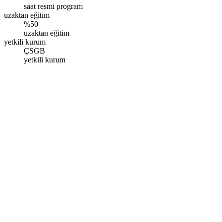
saat resmi program
uzaktan eğitim
%50
uzaktan eğitim
yetkili kurum
ÇSGB
yetkili kurum
İstanbul – Esenler
Oruç Reis Mah. Vadi Cad. Giyimkent Sitesi İstanbul Ticaret Sarayı
No:108 Kat:8 D:521, Esenler/İstanbul
Pazartesi - Pazar: 09.00 - 17.00