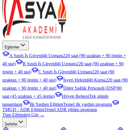
Eğitimler
A Sınıfı İş Güvenliği Uzmanı
220 saat (90 uzaktan + 90 örgün +
40 staj)
B Sınıfı İş Güvenliği Uzmanı
220 saat (90 uzaktan + 90
örgün + 40 staj)
C Sınıfı İş Güvenliği Uzmanı
220 saat (90
uzaktan + 90 örgün + 40 staj)
İşyeri Hekimliği Kursu
220 saat (90
uzaktan + 90 örgün + 40 staj)
Diğer Sağlık Personeli (DSP)
90
saat (45 uzaktan + 45 örgün)
Hijyen Belgesi
Tek günde
tamamlanır
İlk Yardım Eğitimi
Temel ilk yardım programı
TMGD - ADR Eğitimi
Temel ADR eğitim programı
Tüm Eğitimleri Gör →
Şehirler