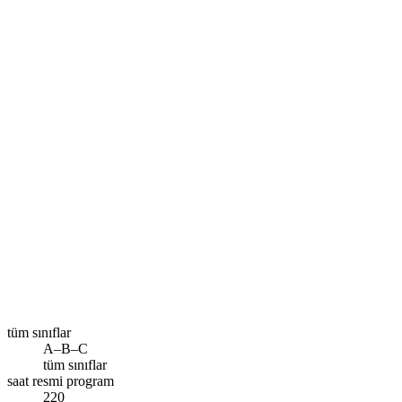
Size en yakın şube
İstanbul – Esenler
Ara
tüm sınıflar
A–B–C
tüm sınıflar
saat resmi program
220