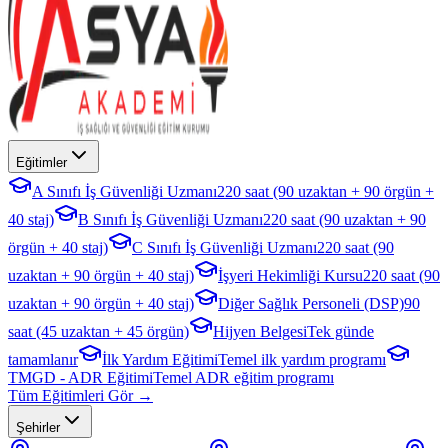
Eğitimler
A Sınıfı İş Güvenliği Uzmanı
220 saat (90 uzaktan + 90 örgün +
40 staj)
B Sınıfı İş Güvenliği Uzmanı
220 saat (90 uzaktan + 90
örgün + 40 staj)
C Sınıfı İş Güvenliği Uzmanı
220 saat (90
uzaktan + 90 örgün + 40 staj)
İşyeri Hekimliği Kursu
220 saat (90
uzaktan + 90 örgün + 40 staj)
Diğer Sağlık Personeli (DSP)
90
saat (45 uzaktan + 45 örgün)
Hijyen Belgesi
Tek günde
tamamlanır
İlk Yardım Eğitimi
Temel ilk yardım programı
TMGD - ADR Eğitimi
Temel ADR eğitim programı
Tüm Eğitimleri Gör →
Şehirler