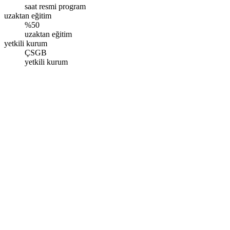
saat resmi program
uzaktan eğitim
%50
uzaktan eğitim
yetkili kurum
ÇSGB
yetkili kurum
İstanbul – Esenler
Oruç Reis Mah. Vadi Cad. Giyimkent Sitesi İstanbul Ticaret Sarayı
No:108 Kat:8 D:521, Esenler/İstanbul
Pazartesi - Pazar: 09.00 - 17.00