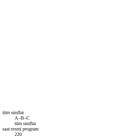
Size en yakın şube
İstanbul – Esenler
Ara
tüm sınıflar
A–B–C
tüm sınıflar
saat resmi program
220