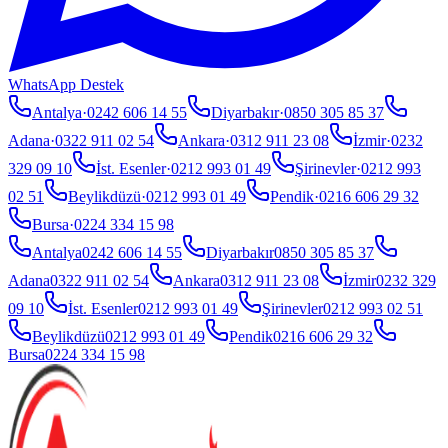
WhatsApp Destek
Antalya
·
0242 606 14 55
Diyarbakır
·
0850 305 85 37
Adana
·
0322 911 02 54
Ankara
·
0312 911 23 08
İzmir
·
0232
329 09 10
İst. Esenler
·
0212 993 01 49
Şirinevler
·
0212 993
02 51
Beylikdüzü
·
0212 993 01 49
Pendik
·
0216 606 29 32
Bursa
·
0224 334 15 98
Antalya
0242 606 14 55
Diyarbakır
0850 305 85 37
Adana
0322 911 02 54
Ankara
0312 911 23 08
İzmir
0232 329
09 10
İst. Esenler
0212 993 01 49
Şirinevler
0212 993 02 51
Beylikdüzü
0212 993 01 49
Pendik
0216 606 29 32
Bursa
0224 334 15 98