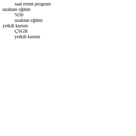
saat resmi program
uzaktan eğitim
%50
uzaktan eğitim
yetkili kurum
ÇSGB
yetkili kurum
İstanbul – Esenler
Oruç Reis Mah. Vadi Cad. Giyimkent Sitesi İstanbul Ticaret Sarayı
No:108 Kat:8 D:521, Esenler/İstanbul
Pazartesi - Pazar: 09.00 - 17.00