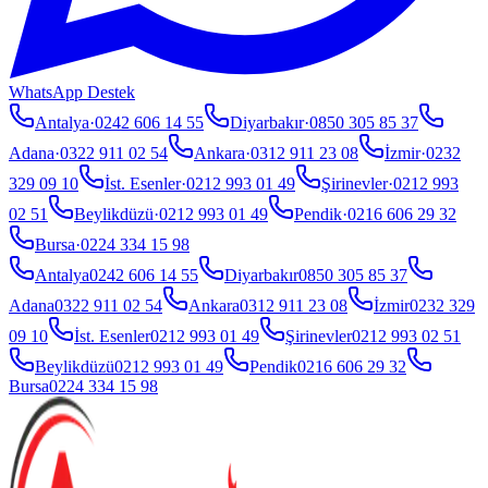
WhatsApp Destek
Antalya
·
0242 606 14 55
Diyarbakır
·
0850 305 85 37
Adana
·
0322 911 02 54
Ankara
·
0312 911 23 08
İzmir
·
0232
329 09 10
İst. Esenler
·
0212 993 01 49
Şirinevler
·
0212 993
02 51
Beylikdüzü
·
0212 993 01 49
Pendik
·
0216 606 29 32
Bursa
·
0224 334 15 98
Antalya
0242 606 14 55
Diyarbakır
0850 305 85 37
Adana
0322 911 02 54
Ankara
0312 911 23 08
İzmir
0232 329
09 10
İst. Esenler
0212 993 01 49
Şirinevler
0212 993 02 51
Beylikdüzü
0212 993 01 49
Pendik
0216 606 29 32
Bursa
0224 334 15 98