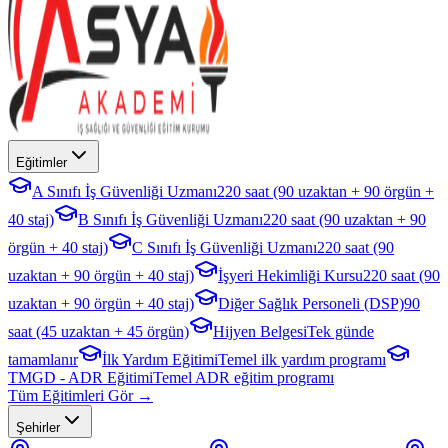
Eğitimler
A Sınıfı İş Güvenliği Uzmanı
220 saat (90 uzaktan + 90 örgün +
40 staj)
B Sınıfı İş Güvenliği Uzmanı
220 saat (90 uzaktan + 90
örgün + 40 staj)
C Sınıfı İş Güvenliği Uzmanı
220 saat (90
uzaktan + 90 örgün + 40 staj)
İşyeri Hekimliği Kursu
220 saat (90
uzaktan + 90 örgün + 40 staj)
Diğer Sağlık Personeli (DSP)
90
saat (45 uzaktan + 45 örgün)
Hijyen Belgesi
Tek günde
tamamlanır
İlk Yardım Eğitimi
Temel ilk yardım programı
TMGD - ADR Eğitimi
Temel ADR eğitim programı
Tüm Eğitimleri Gör →
Şehirler