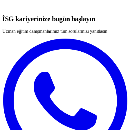
WhatsApp'ta Görüşmeye Başla
İSG kariyerinize bugün başlayın
Uzman eğitim danışmanlarımız tüm sorularınızı yanıtlasın.