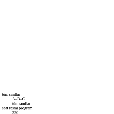
Size en yakın şube
İstanbul – Esenler
Ara
tüm sınıflar
A–B–C
tüm sınıflar
saat resmi program
220